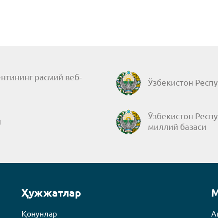
нтининг расмий веб-
Ўзбекистон Респу
Ўзбекистон Респ
и
миллий базаси
Ҳужжатлар
М
Қонунлар
А