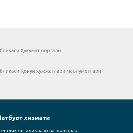
бликаси Ҳукумат портали
убликаси Қонун ҳужжатлари маълумотлари
атбуот хизмати
гентлик янгиликлари ва эълонлар