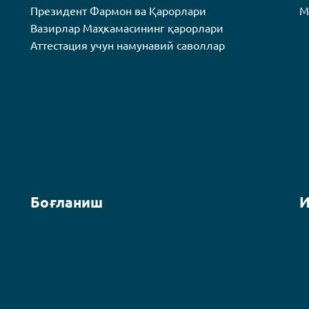
Президент Фармон ва Қарорлари
М
Вазирлар Маҳкамасининг қарорлари
Аттестация учун намунавий саволлар
Боғланиш
И