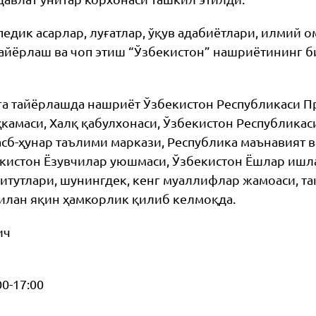
едик асарлар, луғатлар, ўқув адабиётлари, илмий 
айёрлаш ва чоп этиш “Ўзбекистон” нашриётининг б
а тайёрлашда нашриёт Ўзбекистон Республикаси П
амаси, Халқ қабулхонаси, Ўзбекистон Республикаси
касб-ҳунар таълими маркази, Республика маънавият 
кистон Ёзувчилар уюшмаси, Ўзбекистон Ёшлар ишла
итутлари, шунингдек, кенг муаллифлар жамоаси, та
билан яқин ҳамкорлик қилиб келмоқда.
ич
0-17:00