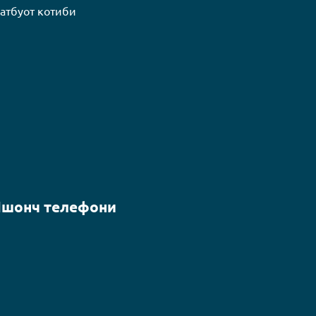
атбуот котиби
шонч телефони