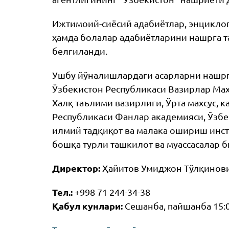
Ижтимоий-сиёсий адабиётлар, энциклоп
ҳамда болалар адабиётларини нашрга т
белгиланди.
Ушбу йўналишлардаги асарларни нашрг
Ўзбекистон Республикаси Вазирлар Маҳк
Халқ таълими вазирлиги, Ўрта махсус, 
Республикаси Фанлар академияси, Ўзбе
илмий тадқиқот ва малака ошириш инст
бошқа турли ташкилот ва муассасалар 
Директор:
Ҳайитов Умиджон Тўлқинов
Тел.:
+998 71 244-34-38
Қабул кунлари:
Сешанба, пайшанба 15:0