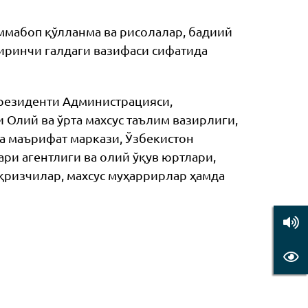
оммабоп қўлланма ва рисолалар, бадиий
иринчи галдаги вазифаси сифатида
резиденти Администрацияси,
 Олий ва ўрта махсус таълим вазирлиги,
ва маърифат маркази, Ўзбекистон
ри агентлиги ва олий ўқув юртлари,
қризчилар, махсус муҳаррирлар ҳамда