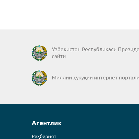
Ўзбекистон Республикаси Президе
сайти
Миллий ҳуқуқий интернет портал
Агентлик
Раҳбарият