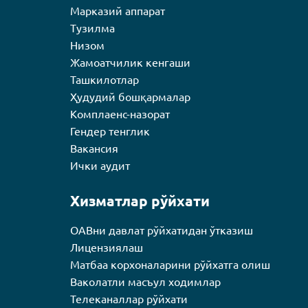
Марказий аппарат
Тузилма
Низом
Жамоатчилик кенгаши
Ташкилотлар
Ҳудудий бошқармалар
Комплаенс-назорат
Гендер тенглик
Вакансия
Ички аудит
Хизматлар рўйхати
ОАВни давлат рўйхатидан ўтказиш
Лицензиялаш
Матбаа корхоналарини рўйхатга олиш
Ваколатли масъул ходимлар
Телеканаллар рўйхати