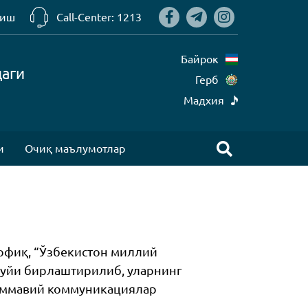
риш
Call-Center: 1213
Байрок
даги
Герб
Mадхия
и
Очиқ маълумотлар
вофиқ, “Ўзбекистон миллий
 уйи бирлаштирилиб, уларнинг
 оммавий коммуникациялар