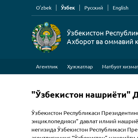
O'zbek
Ўзбек
Русский
English
Ўзбекистон Республи
Ахборот ва оммавий 
Агентлик
Ҳужжатлар
Матбуот хизма
"Ўзбекистон нашриёти" 
Ўзбекистон Республикаси Президентини
энциклопедияси” давлат илмий нашриё
негизида Ўзбекистон Республикаси Пр
агентлигининг “Ўзбекистон” нашриёти 