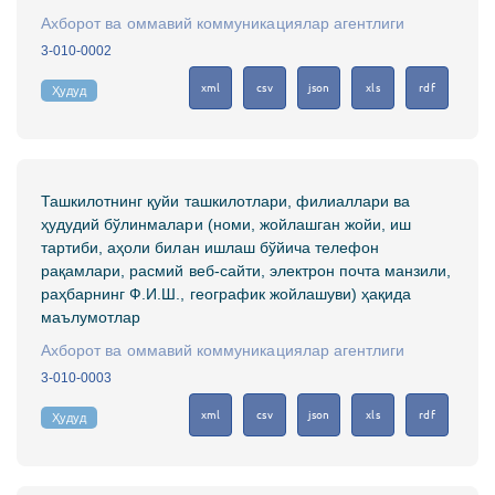
Ахборот ва оммавий коммуникациялар агентлиги
3-010-0002
xml
csv
json
xls
rdf
Ҳудуд
Ташкилотнинг қуйи ташкилотлари, филиаллари ва
ҳудудий бўлинмалари (номи, жойлашган жойи, иш
тартиби, аҳоли билан ишлаш бўйича телефон
рақамлари, расмий веб-сайти, электрон почта манзили,
раҳбарнинг Ф.И.Ш., географик жойлашуви) ҳақида
маълумотлар
Ахборот ва оммавий коммуникациялар агентлиги
3-010-0003
xml
csv
json
xls
rdf
Ҳудуд