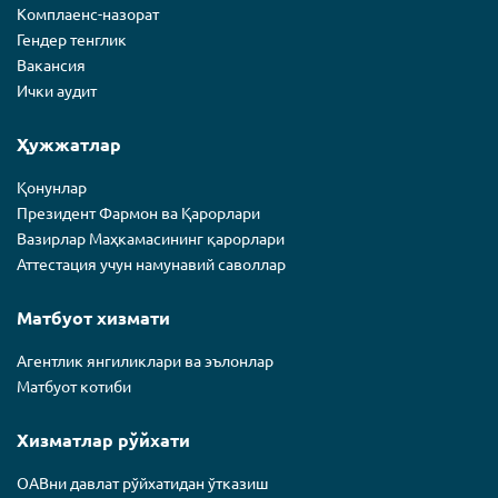
Комплаенс-назорат
Гендер тенглик
Вакансия
Ички аудит
Ҳужжатлар
Қонунлар
Президент Фармон ва Қарорлари
Вазирлар Маҳкамасининг қарорлари
Аттестация учун намунавий саволлар
Матбуот хизмати
Агентлик янгиликлари ва эълонлар
Матбуот котиби
Хизматлар рўйхати
ОАВни давлат рўйхатидан ўтказиш