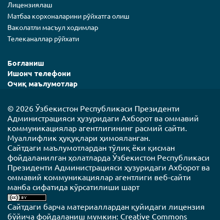
Лицензиялаш
Матбаа корхоналарини рўйхатга олиш
Ваколатли масъул ходимлар
Телеканаллар рўйхати
Боғланиш
Ишонч телефони
Очиқ маълумотлар
© 2026
Ўзбекистон Республикаси Президенти
Администрацияси ҳузуридаги Ахборот ва оммавий
коммуникациялар агентлигининг расмий сайти.
Муаллифлик ҳуқуқлари ҳимояланган.
Сайтдаги маълумотлардан тўлиқ ёки қисман
фойдаланилган ҳолатларда Ўзбекистон Республикаси
Президенти Администрацияси ҳузуридаги Ахборот ва
оммавий коммуникациялар агентлиги веб-сайти
манба сифатида кўрсатилиши шарт
Сайтдаги барча материаллардан қуйидаги лицензия
бўйича фойдаланиш мумкин:
Creative Commons