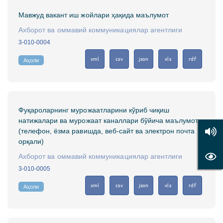
Мавжуд вакант иш жойлари ҳақида маълумот
Ахборот ва оммавий коммуникациялар агентлиги
3-010-0004
xml
csv
json
xls
rdf
Аҳоли
Фуқароларнинг мурожаатларини кўриб чиқиш
натижалари ва мурожаат каналлари бўйича маълумот
(телефон, ёзма равишда, веб-сайт ва электрон почта
орқали)
Ахборот ва оммавий коммуникациялар агентлиги
3-010-0005
xml
csv
json
xls
rdf
Аҳоли