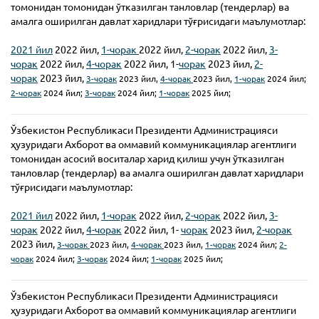
томонидан томонидан ўтказилган танловлар (тендерлар) ва
амалга оширилган давлат харидлари тўғрисидаги маълумотлар:
2021 йил
2022 йил,
1-чорак
2022 йил,
2-чорак
2022 йил,
3-
чорак
2022 йил,
4-чорак
2022 йил, 1-
чорак
2023 йил,
2-
чорак
2023 йил,
3-чорак
2023 йил,
4-чорак
2023 йил,
1-чорак
2024 йил;
2-чорак
2024 йил;
3-чорак
2024 йил;
1-чорак
2025 йил;
Ўзбекистон Республикаси Президенти Администрацияси
ҳузуридаги Ахборот ва оммавий коммуникациялар агентлиги
томонидан асосий воситалар харид қилиш учун ўтказилган
танловлар (тендерлар) ва амалга оширилган давлат харидлари
тўғрисидаги маълумотлар:
2021 йил
2022 йил,
1-чорак
2022 йил,
2-чорак
2022 йил,
3-
чорак
2022 йил,
4-чорак
2022 йил, 1-
чорак
2023 йил,
2-чорак
2023 йил,
3-чорак
2023 йил,
4-чорак
2023 йил,
1-чорак
2024 йил;
2-
чорак
2024 йил;
3-чорак
2024 йил;
1-чорак
2025 йил;
Ўзбекистон Республикаси Президенти Администрацияси
ҳузуридаги Ахборот ва оммавий коммуникациялар агентлиги