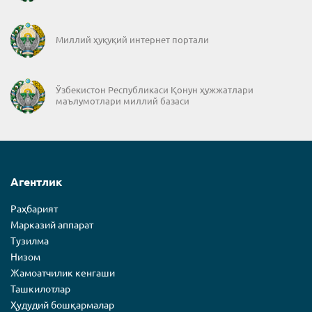
Миллий ҳуқуқий интернет портали
Ўзбекистон Республикаси Қонун ҳужжатлари
маълумотлари миллий базаси
Агентлик
Раҳбарият
Марказий аппарат
Тузилма
Низом
Жамоатчилик кенгаши
Ташкилотлар
Ҳудудий бошқармалар