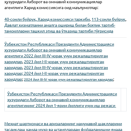
ҳузуридаги
Ахборот ва оммавий коммуникациялар
агентлиги
Харид комиссиясига оид маълумотлар:
40-сонли буйруқ,
Харид комиссияси таркиби
,
113-сонли буйруқ
,
Давлат хизматлаини амалга ошириш билан боғлиқ тартиб-
тамоилларни ташкил этиш ва ўтказиш тартиби тўғрисида
Ўзбекистон Республикаси Президенти Администрацияси
ҳузуридаги
Ахборот ва оммавий коммуникациялар
агентлиги
2022 йил III-IV чорак учун режалаштирилган
харидлар
,
2023 йил I-II чорак учун режалаштирилган
харидлар
,
2023 йил III-IV чорак учун режалаштирилган
харидлар; 2024 йил I-II чорак учун режалаштирилган
харидлар
;
;
2024 йил III-IV чорак учун режалаштирилган харидлар
Ўзбекистон Республикаси Президенти Администрацияси
ҳузуридаги Ахборот ва оммавий коммуникациялар
агентлигининг 2024 йил 1-ярим йиллиги учун иш режаси
Меҳнат шартномаси ва аризаларнинг намунавий шаклларини
тасдиқлаш ҳамда муҳр ва штамплардан фойдаланишни янада