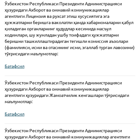
Ўзбекистон Республикаси Президенти Администрацияси
ҳузуридаги Ахборот ва оммавий коммуникациялар
агентлиги Лицензия ва рухсат этиш хусусиятига эга
ҳужжатларни беришга ваколатли ҳамда хабарномаларни қабул
қиладиган органларнинг ҳудудлар кесимида масъул
ходимлари, шу жумладан ушбу тоифадаги ҳужжатларни
беришни ташкиллаштирадиган тегишли комиссия аъзолари
(фамилияси, исми ва отасининг исми, эгаллаб турган лавозими)
тўғрисидаги маълумотлар:
Батафсил
Ўзбекистон Республикаси Президенти Администрацияси
ҳузуридаги Ахборот ва оммавий коммуникациялар
агентлиги ҳузуридаги Жамоатчилик кенгашлари тўғрисидаги
маълумотлар:
Батафсил
Ўзбекистон Республикаси Президенти Администрацияси
ҳузуридаги Ахборот ва оммавий коммуникациялар агентлиги