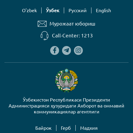
O'zbek
Ўзбек
Русский
English
Мурожаат юбориш
Call-Center: 1213
Ўзбекистон Республикаси Президенти
Администрацияси ҳузуридаги Ахборот ва оммавий
коммуникациялар агентлиги
Байрок
Герб
Mадхия