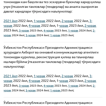
томонидан кам баҳоли ва тез эскирувчи буюмлар харид қилиш
учун ўтказилган танловлар (тендерлар) ва амалга оширилган
давлат харидлари тўғрисидаги маълумотлар:
2021 йил
2022 йил,
1-чорак
2022 йил,
2-чорак
2022 йил,
3-
чорак
2022 йил,
4-чорак
2022 йил, 1-
чорак
2023 йил,
2-чорак
2023 йил,
3-чорак
2023 йил,
4-чорак
2023 йил,
1-чорак
2024 йил;
2-
чорак
2024 йил;
3-чорак
2024 йил;
1-чорак
2025 йил;
Ўзбекистон Республикаси Президенти Администрацияси
ҳузуридаги Ахборот ва оммавий коммуникациялар агентлиги
томонидан қурилиш, реконструкция қилиш ва таъмирлаш
ишлари бўйича ўтказилган танловлар (тендерлар) тўғрисидаги
маълумотлар:
2021 йил
2022 йил,
1-чорак
2022 йил,
2-чорак
2022 йил,
3-
чорак
2022 йил,
4-чорак
2022 йил, 1-
чорак
2023 йил,
2-чорак
2023 йил,
3-чорак
2023 йил,
4-чорак
2023 йил,
1-чорак
2024 йил;
2-
чорак
2024 йил;
3-чорак
2024 йил;
1-чорак
2025 йил;
Ўзбекистон Республикаси Президенти Администрацияси