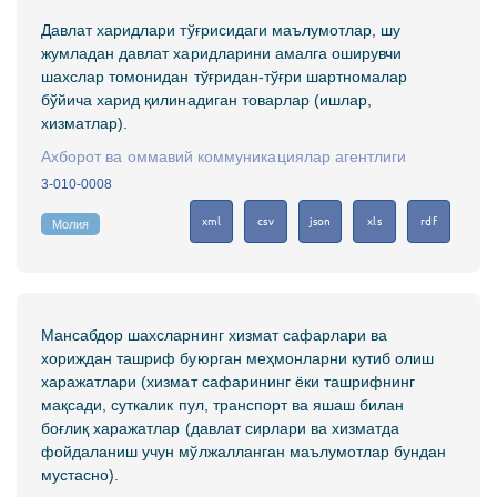
Давлат харидлари тўғрисидаги маълумотлар, шу
жумладан давлат харидларини амалга оширувчи
шахслар томонидан тўғридан-тўғри шартномалар
бўйича харид қилинадиган товарлар (ишлар,
хизматлар).
Ахборот ва оммавий коммуникациялар агентлиги
3-010-0008
xml
csv
json
xls
rdf
Молия
Мансабдор шахсларнинг хизмат сафарлари ва
хориждан ташриф буюрган меҳмонларни кутиб олиш
харажатлари (хизмат сафарининг ёки ташрифнинг
мақсади, суткалик пул, транспорт ва яшаш билан
боғлиқ харажатлар (давлат сирлари ва хизматда
фойдаланиш учун мўлжалланган маълумотлар бундан
мустасно).