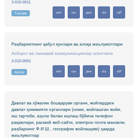
3-010-0011
xml
csv
json
xls
rdf
Таълим
Раҳбариятнинг қабул кунлари ва алоқа маълумотлари
Ахборот ва оммавий коммуникациялар агентлиги
3-010-0001
xml
csv
json
xls
rdf
Аҳоли
Давлат ва хўжалик бошқаруви органи, жойлардаги
давлат ҳокимияти органлари (номи, жойлашган жойи,
иш тартиби, аҳоли билан ишлаш бўйича телефон
рақамлари, расмий веб-сайти, электрон почта манзили,
раҳбарнинг Ф.И.Ш., географик жойлашуви) ҳақида
маълумотлар