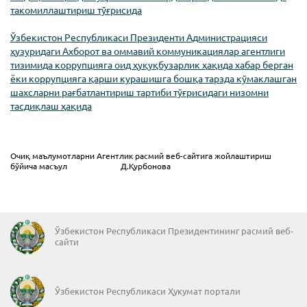
такомиллаштириш тўғрисида
Ўзбекистон Республикаси Президенти Администрацияси
ҳузуридаги Ахборот ва оммавий коммуникациялар агентлиги
тизимида коррупцияга оид ҳуқуқбузарлик ҳақида хабар берган
ёки коррупцияга қарши курашишга бошқа тарзда кўмаклашган
шахсларни рағбатлантириш тартиби тўғрисидаги низомни
тасдиқлаш ҳақида
Очиқ маълумотларни Агентлик расмий веб-сайтига жойлаштириш
бўйича масъул
Д.Қурбонова
Ўзбекистон Республикаси Президентининг расмий веб-
сайти
Ўзбекистон Республикаси Ҳукумат портали