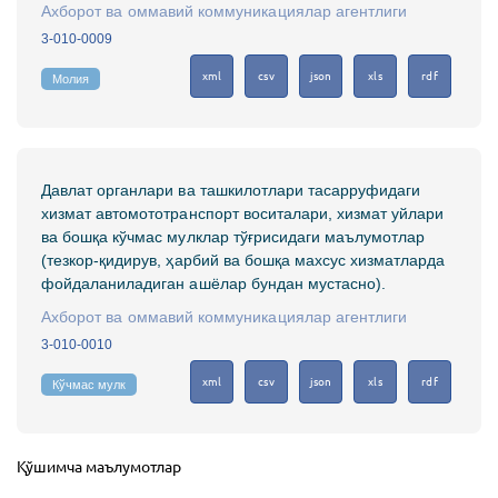
Ахборот ва оммавий коммуникациялар агентлиги
3-010-0009
xml
csv
json
xls
rdf
Молия
Давлат органлари ва ташкилотлари тасарруфидаги
хизмат автомототранспорт воситалари, хизмат уйлари
ва бошқа кўчмас мулклар тўғрисидаги маълумотлар
(тезкор-қидирув, ҳарбий ва бошқа махсус хизматларда
фойдаланиладиган ашёлар бундан мустасно).
Ахборот ва оммавий коммуникациялар агентлиги
3-010-0010
xml
csv
json
xls
rdf
Кўчмас мулк
Қўшимча маълумотлар