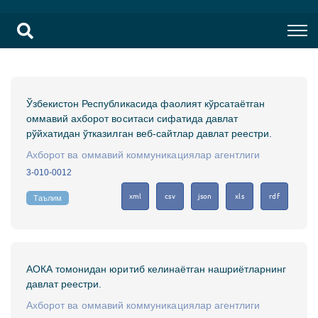
Ўзбекистон Республикасида фаолият кўрсатаётган
оммавий ахборот воситаси сифатида давлат
рўйхатидан ўтказилган веб-сайтлар давлат реестри.
Ахборот ва оммавий коммуникациялар агентлиги
3-010-0012
xml
csv
json
xls
rdf
Таълим
АОКА томонидан юритиб келинаётган нашриётларнинг
давлат реестри.
Ахборот ва оммавий коммуникациялар агентлиги