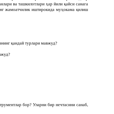
нлари ва ташкилотлари ҳар йили қайси санага
кенг жамоатчилик иштирокида муҳокама қилиш
знинг қандай турлари мавжуд?
авжуд?
трументлар бор? Уларни бир нечтасини санаб,