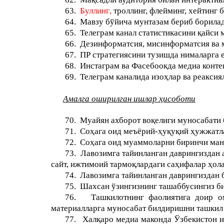
63.
Буллинг
,
троллинг, флейминг, хейтинг 
64.
Мавзу бўйича мунтазам бериб борила
65.
Телеграм канал статистикасини қайси
66.
Дезинформатсия, мисинформатсия ва 
67.
ПР стратегиясини тузишда нималарга 
68.
Инстаграм ва Фасеб
оо
кда медиа конте
69.
Телеграм каналида изоҳлар ва реакси
Амалга оширилган ишлар ҳисоботи
70.
Муайян ахборот воқелиги муносабати 
71.
Соҳага оид меъёрий-ҳуқуқий ҳужжатл
72.
Соҳага оид муаммоларни биринчи ман
73.
Лавозимга тайинланган даврингиздан а
сайт, ижтимоий тармоқлардаги саҳифалар ҳола
74.
Лавозимга тайинланган даврингиздан 
75.
Шахсан ўзингизнинг ташаббусингиз би
76.
Ташкилотнинг фаолиятига доир о
материалларга муносабат билдиришни ташкил
77.
Халқаро медиа маконда Ўзбекистон и