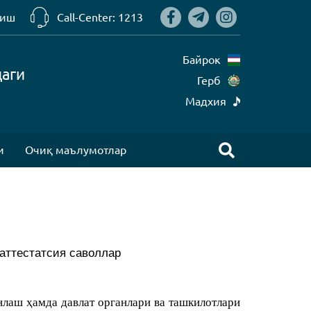
риш
Call-Center: 1213
Байрок
даги
Герб
Mадхия
и
Очиқ маълумотлар
аттестатсия
саволлар
лаш ҳамда давлат органлари ва ташкилотлари