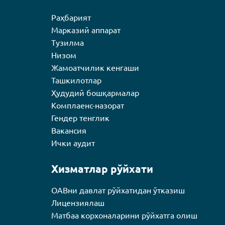
Раҳбарият
Марказий аппарат
Тузилма
Низом
Жамоатчилик кенгаши
Ташкилотлар
Ҳудудий бошқармалар
Комплаенс-назорат
Гендер тенглик
Вакансия
Ички аудит
Хизматлар рўйхати
ОАВни давлат рўйхатидан ўтказиш
Лицензиялаш
Матбаа корхоналарини рўйхатга олиш