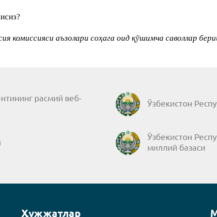
мисиз?
ия комиссияси аъзолари соҳага оид қўшимча саволлар бер
нтининг расмий веб-
Ўзбекистон Респу
Ўзбекистон Респ
и
миллий базаси
Ҳужжатлар
М