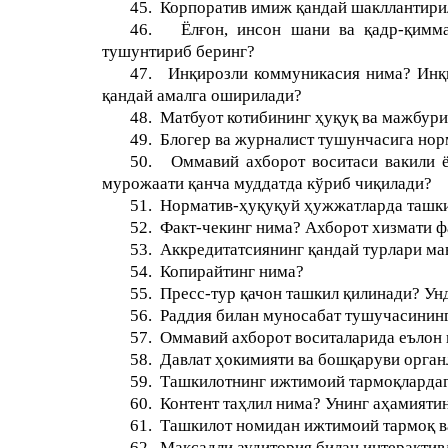
45.
Корпоратив имиж қандай шакллантири
46.
Ёлғон, инсон шани ва қадр-қимм
тушунтириб беринг?
47.
Инқирозли коммуникасия нима? Инқи
қандай амалга оширилади?
48.
Матбуот котиби
нинг ҳуқуқ ва мажбур
49.
Блогер ва журналист тушунчасига нор
50.
Оммавий ахборот воситаси вакили 
мурожаати қанча муддатда кўриб чи
қи
лади?
51.
Норматив-ҳуқуқуй ҳужжатларда ташкил
52.
Факт-чекинг нима?
Ахборот хизмати ф
53.
Аккредитатсиянинг қандай турлари ма
54.
Копирайтинг нима?
55.
Пресс-тур қачон ташкил қилинади?
Ун
56.
Раддия билан муносабат
тушучасининг 
57.
Оммавий ахборот воситаларида еълон 
58.
Давлат ҳокимияти ва бошқаруви орган
59.
Ташкилотнинг ижтимоий тармоқлардаг
60.
Контент таҳлил нима? Унинг аҳамияти
61.
Ташкилот номидан ижтимоий тармоқ ва
62.
Мақсадли аудитория билан интеракти