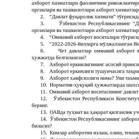
ахборот хизматлари фаолиятини ривожлантир
органлари ва ташкилотлари ахборот хизматла
2.
“Давлат фуқаролик хизмати” тўғрисид
3.
Ўзбекистон Республикасининг “Д
органлари ва ташкилотлари ахборот хизматла
4.
“Оммавий ахборот воситалари тўғриси
5.
“2022-2026-йилларга мўлжалланган Ян
6.
Чет давлатлар оммавий ахборот в
ҳужжатда белгиланган?
7.
Ахборот еркинлигининг асосий принс
8.
Ахборот еркинлиги тушунчасига таър
9.
Ахборот хавфсизлиги нима? Уни таъми
10.
Норматив-ҳуқуқий ҳужжатларда шахсга
11.
Оммавий ахборот воситасининг давлат
12.
Ўзбекистон Республикаси Конститут
беринг.
13.
ОАВда туҳмат ва ҳақорат қилганлик у
14.
Ўзбекистон Республикасининг ахборот
биласиз?
15.
Кимлар ахборотни излаш, олиш, текши