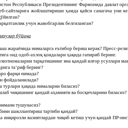
стон Республикаси Президентининг Фармонида давлат орга
веб-сайтларига жойлаштириши ҳамда қайси санагача уни 
қўйилган?
арқатганлик учун жавобгарлик белгиланган?
взулар бўйича
лаш жараёнида нималарга еътибор бериш керак? Пресс-рели
ига оид одоб-ахлоқ қоидалари ҳақида гапириб беринг.
ълумотномаларни тарқатишнинг яна қандай илғор усуллари м
арига та‘риф беринг
?
аро фарқи нимада?
ан фойдаланилади?
 турлари ҳақида нималарни биласиз?
шлаб чиқишнинг қандай аҳамияти ва босқичларини биласиз?
 нима
ни
тушун
асиз
?
ибини шакллантириш
тартиби
қандай?
а инқирозли вазиятлардан чиқиб кетиш учун қандай ПР-инс