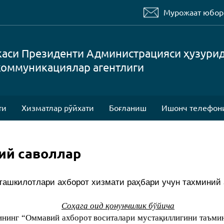
Мурожаат юбо
каси Президенти Администрацияси ҳузури
коммуникациялар агентлиги
ти
Хизматлар рўйхати
Боғланиш
Ишонч телефон
ий саволлар
 ташкилотлари ахборот хизмати раҳбари
учун
тахминий 
Соҳага оид қонунчилик бўйича
ининг “Оммавий ахборот воситалари мустақиллигини таъмин