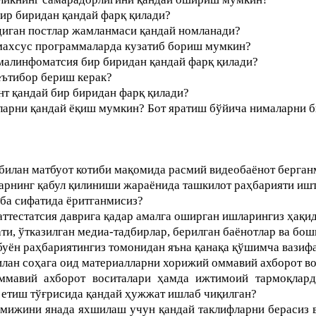
бир биридан қандай фарқ қилади?
диган постлар жамланмаси қандай номланади?
 махсус программаларда кузатиб бориш мумкин?
малинфоматсия бир биридан қандай фарқ қилади?
еътибор бериш керак?
нт қандай бир биридан фарқ қилади?
яларни қандай ёқиш мумкин? Бот яратиш бўйича нималарни б
билан матбуот котиби мақомида расмий видеобаёнот берган
арнинг қабул қилиниши жараёнида ташкилот раҳбарияти иш
ба сифатида ёритганмисиз?
ттестатсия даврига қадар амалга оширган ишларингиз ҳақид
ти, ўтказилган медиа-тадбирлар, берилган баёнотлар ва бош
буён раҳбариятингиз томонидан яъна қанақа қўшимча вазиф
лан соҳага оид материалларни хорижий оммавий ахборот во
ммавий ахборот воситалари ҳамда ижтимоий тармоқларда
 етиш тўғрисида қандай ҳужжат ишлаб чиқилган?
мижини янада яхшилаш учун қандай таклифларни берасиз в