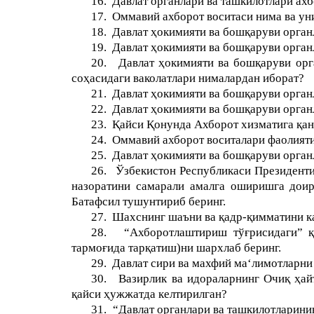
16.
Давлат органлари ва ташкилотлари ах
17.
Оммавий ахборот воситаси нима ва ун
18.
Давлат ҳокимияти ва бошқаруви орган
19.
Давлат ҳокимияти ва бошқаруви орган
20.
Давлат ҳокимияти ва бошқаруви орг
соҳасидаги ваколатлари нималардан иборат?
21.
Давлат ҳокимияти ва бошқаруви орган
22.
Давлат ҳокимияти ва бошқаруви орган
23.
Қайси Қонунда Ахборот хизматига қан
24.
Оммавий ахборот воситалари фаолияти
25.
Давлат ҳокимияти ва бошқаруви орган
26.
Ўзбекистон Республикаси Президенти
назоратини самарали амалга оширишга доир
Батафсил тушунтириб беринг.
27.
Шахснинг шаъни ва қадр-қимматини к
28.
“Ахборотлаштириш тўғрисидаги” қ
тармоғида тарқатиш)ни шархлаб беринг.
29.
Давлат сири ва махфий ма‘лимотларни
30.
Вазирлик ва идораларнинг Очиқ ҳа
қайси ҳужжатда келтирилган?
31.
“Давлат органлари ва ташкилотларини