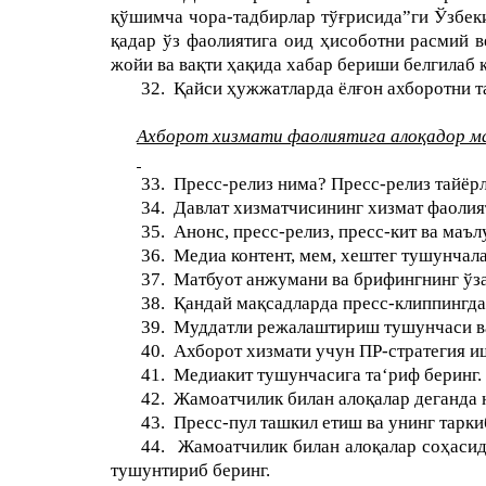
қўшимча чора-тадбирлар тўғрисида”ги Ўзбеки
қадар ўз фаолиятига оид ҳисоботни расмий 
жойи ва вақти ҳақида хабар бериши белгилаб 
32.
Қайси ҳужжатларда ёлғон ахборотни т
Ахборот хизмати фаолиятига алоқадор ма
33.
Пресс-релиз нима? Пресс-релиз тайёр
34.
Давлат хизматчисининг хизмат фаолият
35.
Анонс, пресс-релиз, пресс-кит ва ма
36.
Медиа контент, мем, хештег тушунчал
37.
Матбуот анжумани ва брифингнинг ўз
38.
Қандай мақсадларда пресс-клиппингд
39.
Муддатли режалаштириш тушунчаси ва
40.
Ахборот хизмати учун ПР-стратегия и
41.
Медиакит тушунчасига та‘риф беринг.
42.
Жамоатчилик билан алоқалар деганда
43.
Пресс-пул ташкил етиш ва унинг тарк
44.
Жамоатчилик билан алоқалар соҳасид
тушунтириб беринг.