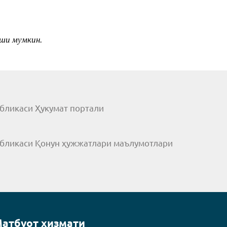
иши мумкин.
бликаси Ҳукумат портали
убликаси Қонун ҳужжатлари маълумотлари
атбуот хизмати