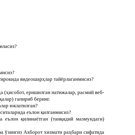
иласиз?
мисиз?
тирокида видеошарҳлар тайёрлаганмисиз?
а (ҳисобот, еришилган натижалар, расмий веб-
қалар) гапириб беринг.
алар юклатилган?
ситаларида еълон қилганмисиз?
 еълон қилинаётган (танқидий мазмундаги)
а ўзингиз Ахборот хизмати раҳбари сифатида