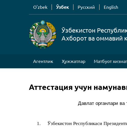
O'zbek
Ўзбек
Русский
English
Ўзбекистон Республи
Ахборот ва оммавий 
Агентлик
Ҳужжатлар
Матбуот хизма
Аттестация учун намунав
Давлат органлари ва
1.
Ўзбекистон Республикаси Президент