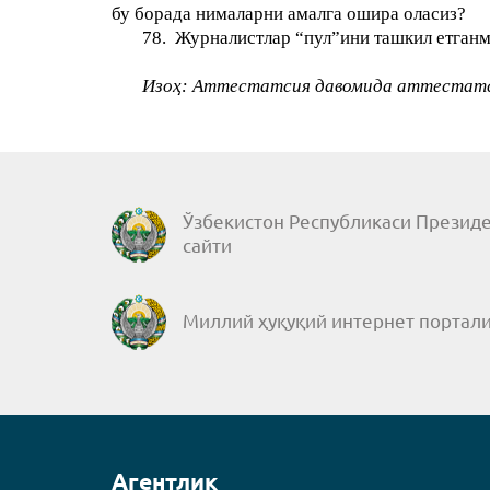
бу борада нималарни амалга ошира оласиз?
78.
Журналистлар “пул”ини ташкил етган
Изоҳ:
Аттеста
т
сия давомида аттестатс
Ўзбекистон Республикаси Президе
сайти
Миллий ҳуқуқий интернет портал
Агентлик