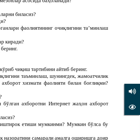
 мезонлар асосида баҳоланади?
аларни биласиз?
ди?
рганлари фаолиятининг очиқлигини таʼминлаш
ар киради?
беринг.
кўриб чиқиш тартибини айтиб беринг.
иқлигини таъминлаш, шунингдек, жамоатчилик
 ахборот хизмати фаолияти билан боғлиқми?
?
 бўлган ахборотни Интернет жаҳон ахборот
ласиз?
и иштирок етиши мумкинми? Мумкин бўлса бу
ик назоратини самарали амалга оширишга доир