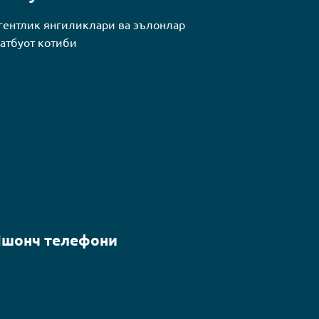
гентлик янгиликлари ва эълонлар
атбуот котиби
шонч телефони