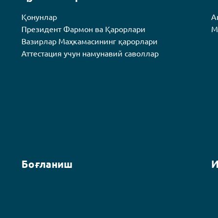
Қонунлар
А
Президент Фармон ва Қарорлари
М
Вазирлар Маҳкамасининг қарорлари
Аттестация учун намунавий саволлар
Боғланиш
И