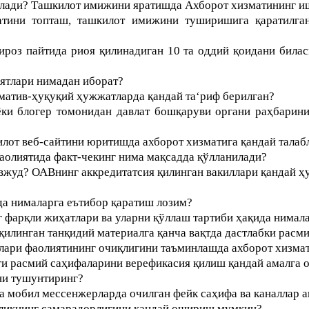
лади? Ташкилот имижини яратишда Ахборот хизматининг и
атини топташ, ташкилот имижини туширишига қаратилган
роз пайтида риоя қилинадиган 10 та оддий қоидани била
иятлари нимадан иборат
?
матив-ҳуқуқий ҳужжатларда қандай та‘риф берилган
?
ёки блогер томонидан давлат бошқаруви органи раҳбарин
от веб-сайтини юритишда ахборот хизматига қандай талаб
аолиятида факт-чекинг нима мақсадда қўлланилади?
вжуд? ОАВнинг аккредитатсия қилинган вакиллари қандай ҳу
да нималарга еътибор қаратиш лозим?
фарқли жиҳатлари ва уларни қўллаш тартиби ҳақида нимал
қилинган танқидий материалга қанча вақтда дастлабки расм
лари фаолиятининг очиқлигини таъминлашда ахборот хизма
и расмий саҳифаларини верефикасия қилиш қандай амалга 
ни тушунтиринг?
 мобил мессенжерларда очилган фейк саҳифа ва каналлар ан
вликнинг самарадорлигини қандай ошириш мумкин?