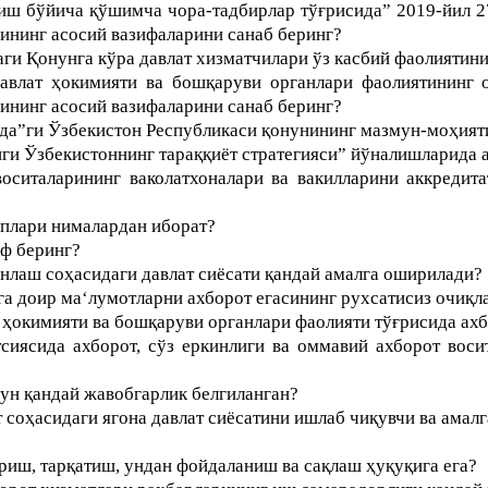
иш бўйича қўшимча чора-тадбирлар тўғрисида” 2019-йил 2
рининг асосий вазифаларини санаб беринг?
аги Қонунга кўра давлат хизматчилари ўз касбий фаолиятин
авлат ҳокимияти ва бошқаруви органлари фаолиятининг о
рининг асосий вазифаларини санаб беринг?
да”ги Ўзбекистон Республикаси қонунининг мазмун-моҳият
ги Ўзбекистоннинг тараққиёт стратегияси” йўналишларида 
оситаларининг ваколатхоналари ва вакилларини аккредит
иплари нималардан иборат?
иф беринг?
нлаш соҳасидаги давлат сиёсати қандай амалга оширилади?
 доир ма‘лумотларни ахборот егасининг рухсатисиз очиқла
 ҳокимияти ва бошқаруви органлари фаолияти тўғрисида ах
сиясида ахборот, сўз еркинлиги ва оммавий ахборот воси
чун қандай жавобгарлик белгиланган?
 соҳасидаги ягона давлат сиёсатини ишлаб чиқувчи ва амал
риш, тарқатиш, ундан фойдаланиш ва сақлаш ҳуқуқига ега?