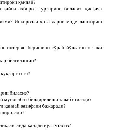
штироки қандай?
 қайси ахборот турларини биласиз, қисқача
сизми? Инқирозли ҳолатларни моделлаштириш
инг интервю беришини сўраб йўллаган оғзаки
лар белгиланган?
қуқларга ега?
арни биласиз?
ий муносабат билдирилиши талаб етилади?
ти қандай вазифани бажаради?
оширилади?
иқланганда қандай йўл тутасиз?