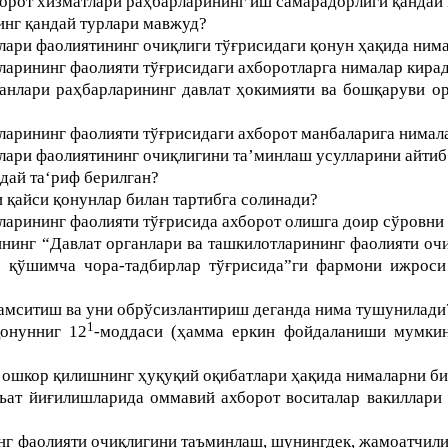
борот хизматлари раҳбарларининг иш самарадорлиги қандай
инг қандай турлари мавжуд?
лари фаолиятининг очиқлиги тўғрисидаги қонун ҳақида ним
ларининг фаолияти тўғрисидаги ахборотларга нималар кира
анлари раҳбарларининг давлат ҳокимияти ва бошқаруви о
ларининг фаолияти тўғрисидаги ахборот манбаларига нимал
лари фаолиятининг очиқлигини таʼминлаш усулларини айтиб 
дай та‘риф берилган?
 қайси қонунлар билан тартибга солинади?
ларининг фаолияти тўғрисида ахборот олишга доир сўровни 
нинг “Давлат органлари ва ташкилотларининг фаолияти оч
 қўшимча чора-тадбирлар тўғрисида”ги фармони ижроси
амситиш ва уни обрўсизлантириш деганда нима тушунилади
1
онунниг 12
-моддаси (ҳамма еркин фойдаланиши мумкин
 ошкор қилишнинг ҳуқуқий оқибатлари ҳақида нималарни би
йъат йиғилишларида оммавий ахборот воситалар вакиллар
нг фаолияти очиқлигини таъминлаш, шунингдек, жамоатчил