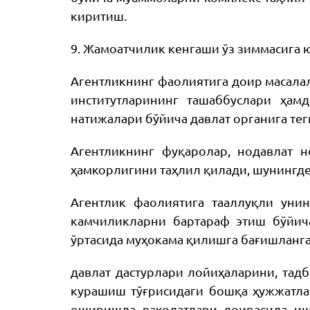
киритиш.
9. Жамоатчилик кенгаши ўз зиммасига
Агентликнинг фаолиятига доир масала
институтларининг ташаббуслари ҳам
натижалари бўйича давлат органига те
Агентликнинг фуқаролар, нодавлат 
ҳамкорлигини таҳлил қилади, шунингд
Агентлик фаолиятига тааллуқли уни
камчиликларни бартараф этиш бўйич
ўртасида муҳокама қилишга бағишланг
давлат дастурлари лойиҳаларини, тад
курашиш тўғрисидаги бошқа ҳужжатла
оширишда ваколатлари доирасида иш