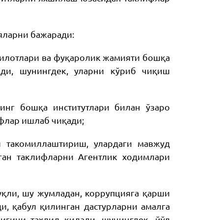
яларни бажаради:
килотлари ва фуқаролик жамияти бошқа
ади, шунингдек, уларни кўриб чиқиш
инг бошқа институтлари билан ўзаро
флар ишлаб чиқади;
и такомиллаштириш, улардаги мавжуд
ган таклифларни Агентлик ходимлари
уқли, шу жумладан, коррупцияга қарши
, қабул қилинган дастурларни амалга
гини таҳлил қилади, шунингдек, йўл