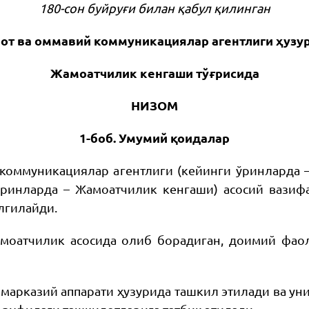
180-сон буйруғи билан қабул қилинган
от ва оммавий коммуникациялар агентлиги ҳузу
Жамоатчилик кенгаши тўғрисида
НИЗОМ
1-боб. Умумий қоидалар
коммуникациялар агентлиги (кейинги ўринларда –
ринларда – Жамоатчилик кенгаши) асосий вазифа
лгилайди.
моатчилик асосида олиб борадиган, доимий фаол
марказий аппарати ҳузурида ташкил этилади ва ун