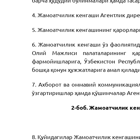
барча ҳудудий бўлинмалари ҳамда таса
4. Жамоатчилик кенгаши Агентлик дире
5. Жамоатчилик кенгашининг қарорлари 
6. Жамоатчилик кенгаши ўз фаолиятид
Олий Мажлиси палаталарининг қар
фармойишларига, Ўзбекистон Респуб
бошқа қонун ҳужжатларига амал қилади
7. Ахборот ва оммавий коммуникациял
ўзгартиришлар ҳамда қўшимчалар Аген
2-боб. Жамоатчилик кен
8. Қуйидагилар Жамоатчилик кенгашини