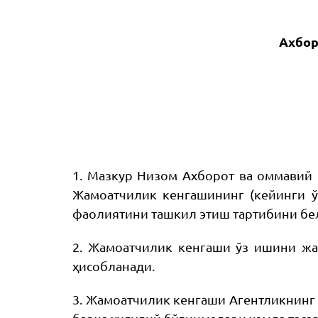
Ахбор
1. Мазкур Низом Ахборот ва оммавий 
Жамоатчилик кенгашининг (кейинги ў
фаолиятини ташкил этиш тартибини бе
2. Жамоатчилик кенгаши ўз ишини жа
ҳисобланади.
3. Жамоатчилик кенгаши Агентликнинг 