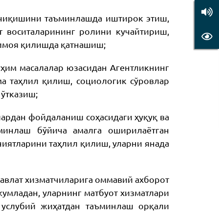
а чиқишини таъминлашда иштирок этиш,
 воситаларининг ролини кучайтириш,
ҳимоя қилишда қатнашиш;
уҳим масалалар юзасидан Агентликнинг
а таҳлил қилиш, социологик сўровлар
 ўтказиш;
ардан фойдаланиш соҳасидаги ҳуқуқ ва
минлаш бўйича амалга оширилаётган
иятларини таҳлил қилиш, уларни янада
давлат хизматчиларига оммавий ахборот
умладан, уларнинг матбуот хизматлари
услубий жиҳатдан таъминлаш орқали