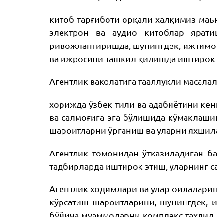
китоб тарғиботи орқали халқимиз маь
электрон ва аудио китоблар ярати
ривожлантиришда, шунингдек, ижтимои
ва ижросини ташкил қилишда иштирок 
Агентлик ваколатига тааллуқли масала
хорижда ўзбек тили ва адабиётини кен
ва салмоғига эга бўлишида кўмаклаши
шароитларни ўрганиш ва уларни яхшил
Агентлик томонидан ўтказиладиган б
тадбирларда иштирок этиш, уларнинг 
Агентлик ходимлари ва улар оилаларин
кўрсатиш шароитларини, шунингдек, 
бўйича муаммоларни комплекс таҳлил