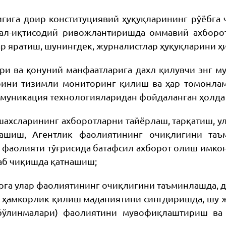
игига доир конституциявий ҳуқуқларининг рўёбг
иал-иқтисодий ривожлантиришда оммавий ахборот
ар яратиш, шунингдек, журналистлар ҳуқуқларини 
ри ва қонуний манфаатларига дахл қилувчи энг м
ини тизимли мониторинг қилиш ва ҳар томонлам
ммуникация технологияларидан фойдаланган ҳолда
ахсларининг ахборотларни тайёрлаш, тарқатиш, ул
ашиш, Агентлик фаолиятининг очиқлигини таъ
 фаолияти тўғрисида батафсил ахборот олиш имкон
аб чиқишда қатнашиш;
рга улар фаолиятининг очиқлигини таъминлашда, 
о ҳамкорлик қилиш маданиятини сингдиришда, шу ж
бўлинмалари) фаолиятини мувофиқлаштириш ва 