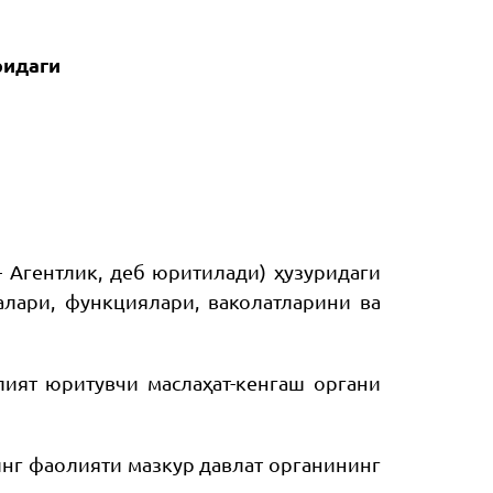
ридаги
 Агентлик, деб юритилади) ҳузуридаги
лари, функциялари, ваколатларини ва
ият юритувчи маслаҳат-кенгаш органи
инг фаолияти мазкур давлат органининг