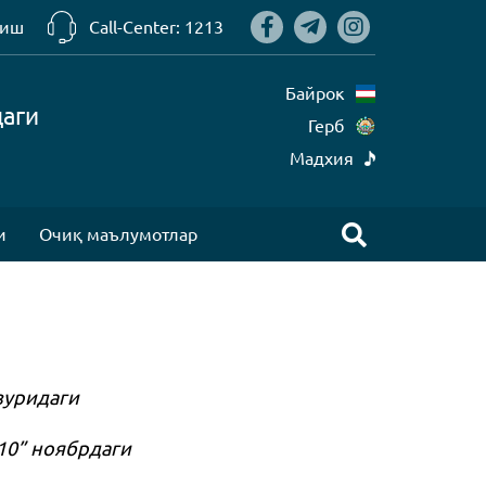
риш
Call-Center: 1213
Байрок
даги
Герб
Mадхия
и
Очиқ маълумотлар
зуридаги
10” ноябрдаги