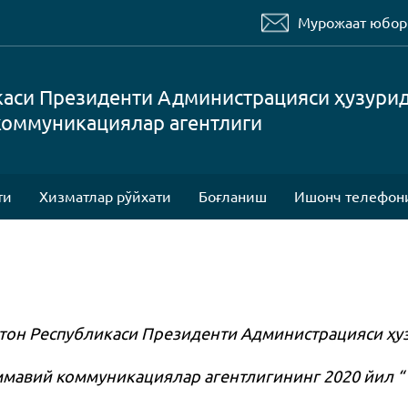
Мурожаат юбо
каси Президенти Администрацияси ҳузури
коммуникациялар агентлиги
ти
Хизматлар рўйхати
Боғланиш
Ишонч телефон
тон Республикаси Президенти Администрацияси ҳу
ммавий коммуникациялар агентлигининг 2020 йил “