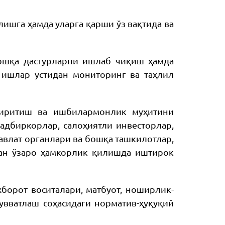
ишга ҳамда уларга қарши ўз вақтида ва
бошқа дастурларни ишлаб чиқиш ҳамда
ишлар устидан мониторинг ва таҳлил
 киритиш ва ишбилармонлик муҳитини
адбиркорлар, салоҳиятли инвесторлар,
авлат органлари ва бошқа ташкилотлар,
лан ўзаро ҳамкорлик қилишда иштирок
борот воситалари, матбуот, ноширлик-
увватлаш соҳасидаги норматив-ҳуқуқий