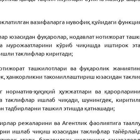
 юклатилган вазифаларга мувофиқ қуйидаги функци
лар юзасидан фуқаролар, нодавлат нотижорат таш
да мурожаатларини кўриб чиқишда иштирок эт
гишли таклифлар киритади;
нотижорат ташкилотлари ва фуқаролик жамиятин
ек, ҳамкорликни такомиллаштириш юзасидан такли
нг норматив-ҳуқуқий ҳужжатлари ва қарорларин
а таклифлар ишлаб чиқади, шунингдек, киритил
ан тадбирларни ташкил этишда қатнашади;
бирлар режаларини ва Агентлик фаолиятига таалл
рни ишлаб чиқиш юзасидан таклифлар тайёрлайди
тирок этади, бажарилган ишларнинг самарадорли