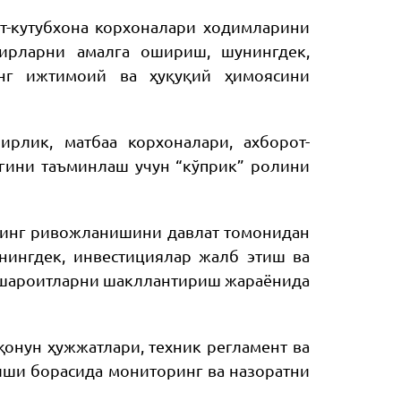
от-кутубхона корхоналари ходимларини
бирларни амалга ошириш, шунингдек,
инг ижтимоий ва ҳуқуқий ҳимоясини
рлик, матбаа корхоналари, ахборот-
гини таъминлаш учун “кўприк” ролини
ининг ривожланишини давлат томонидан
нингдек, инвестициялар жалб этиш ва
т-шароитларни шакллантириш жараёнида
қонун ҳужжатлари, техник регламент ва
лиши борасида мониторинг ва назоратни