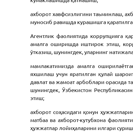
кўмаклашишда қатнашиш;
ахборот хавфсизлигини таьминлаш, ахб
муносиб равишда курашишга қаратилга
Агентлик фаолиятида коррупцияга қа
амалга оширишда иштирок этиш, кор
ўтказиш, шунингдек, уларнинг натижал
мамлакатимизда амалга оширилаётга
яхшилаш учун яратилган қулай шароит
давлат ва жамоат арбоблари орасида т
шунингдек, Ўзбекистон Республикаси
этиш;
ахборот соҳасидаги қонун ҳужжатлари
матбаа ва ахборот-кутубхона фаолият
ҳужжатлар лойиҳаларини илгари суриш