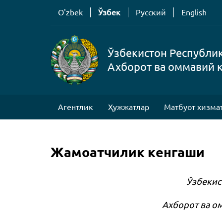
O'zbek
Ўзбек
Русский
English
Ўзбекистон Республи
Ахборот ва оммавий 
Агентлик
Ҳужжатлар
Матбуот хизма
Жамоатчилик кенгаши
Ўзбекис
Ахборот ва о