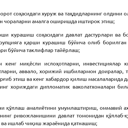
орот соҳасидаги хуруж ва таҳдидларнинг олдини ол
н чораларни амалга оширишда иштирок этиш;
рши курашиш соҳасидаги давлат дастурлари ва 
рупцияга қарши курашиш бўйича олиб борилган 
ари бўйича таклифлар тайёрлаш;
н кенг миқёсли ислоҳотларни, инвестициялар
ларни, аввало, хорижий ишбилармон доиралар, т
арғиб этиш ва кенг хабардор қилиш масалаларида д
нинг хориждаги дипломатик ваколатхоналари би
ни қўллаш амалиётини умумлаштириш, оммавий ах
ининг ривожланишини давлат томонидан қўллаб-қ
 ва ишлаб чиқиш жараёнида қатнашиш;