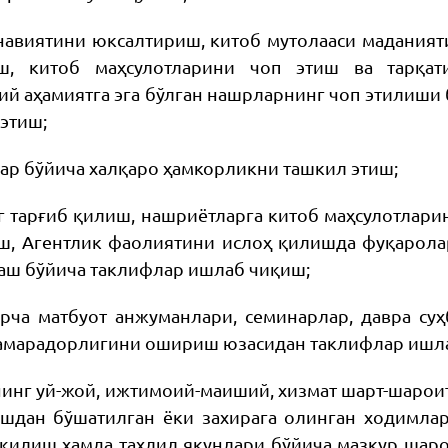
навиятини юксалтириш, китоб мутолааси маданият
ш, китоб маҳсулотларини чоп этиш ва тарқат
й аҳамиятга эга бўлган нашрларнинг чоп этилиши 
этиш;
лар бўйича халқаро ҳамкорликни ташкил этиш;
г тарғиб қилиш, нашриётларга китоб маҳсулотлари
ш, Агентлик фаолиятини ислоҳ қилишда фуқарола
аш бўйича таклифлар ишлаб чиқиш;
арча матбуот анжуманлари, семинарлар, давра су
самарадорлигини ошириш юзасидан таклифлар ишл
инг уй-жой, ижтимоий-маиший, хизмат шарт-шарои
ишдан бўшатилган ёки захирага олинган ходимл
 қилиш ҳамда таҳлил якунлари бўйича мазкур шар