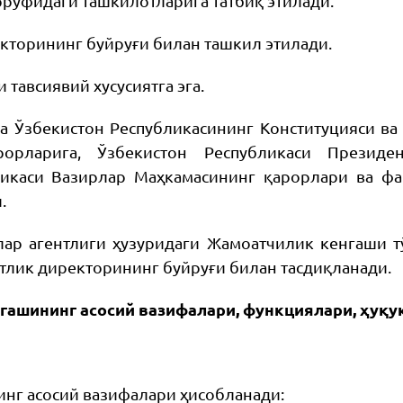
рруфидаги ташкилотларига татбиқ этилади.
кторининг буйруғи билан ташкил этилади.
тавсиявий хусусиятга эга.
а Ўзбекистон Республикасининг Конституцияси ва 
орларига, Ўзбекистон Республикаси Президе
ликаси Вазирлар Маҳкамасининг қарорлари ва фа
.
ар агентлиги ҳузуридаги Жамоатчилик кенгаши т
тлик директорининг буйруғи билан тасдиқланади.
гашининг асосий вазифалари, функциялари, ҳуқ
нг асосий вазифалари ҳисобланади: