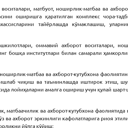
воситалари, матбуот, ноширлик-матбаа ва ахбор
асини оширишга қаратилган комплекс чора-тад
тахассисларини тайёрлашда кўмаклашиш, уларн
ашкилотлари, оммавий ахборот воситалари, ноши
инг бошқа институтлари билан самарали ҳамкорли
, ноширлик-матбаа ва ахборот-кутубхона фаолият
 ишлаб чиқиш ва таъминлашда иштирок этиш, шу
осида лойиҳаларни амалга ошириш учун қулай шар
, матбаачилик ва ахборот-кутубхона фаолиятида 
сўз ва ахборот эркинлиги кафолатларига риоя эти
орликни йўлга қўйиш;