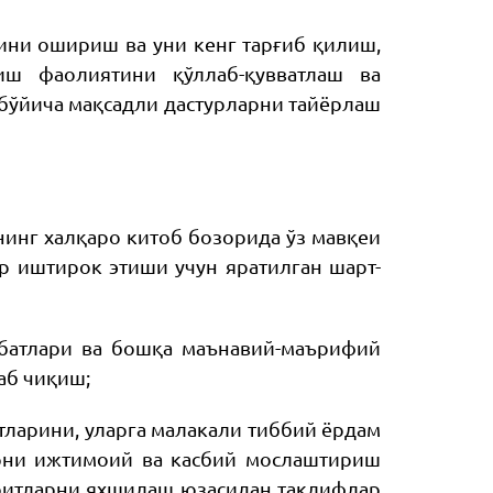
ини ошириш ва уни кенг тарғиб қилиш,
иш фаолиятини қўллаб-қувватлаш ва
бўйича мақсадли дастурларни тайёрлаш
нинг халқаро китоб бозорида ўз мавқеи
р иштирок этиши учун яратилган шарт-
ҳбатлари ва бошқа маънавий-маърифий
аб чиқиш;
тларини, уларга малакали тиббий ёрдам
арни ижтимоий ва касбий мослаштириш
оитларни яхшилаш юзасидан таклифлар