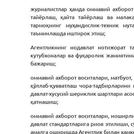
журналистлар ҳамда оммавий ахборот 
тайёрлаш, қайта тайёрлаш ва малак
тармоқнинг муҳандислик-техник му
таъминлашда иштирок этиш;
Агентликнинг нодавлат нотижорат т
кутубхоналар ва фуқаролик жамиятин
бажариш;
оммавий ахборот воситалари, матбуот
қўллаб-қувватлаш чора-тадбирларини
давлат-хусусий шериклик шартлари ас
қатнашиш;
оммавий ахборот воситалари, ноширлик
давлат стандартларига риоя этилиши, 
амалга оширишда Агентлик билан ҳамк