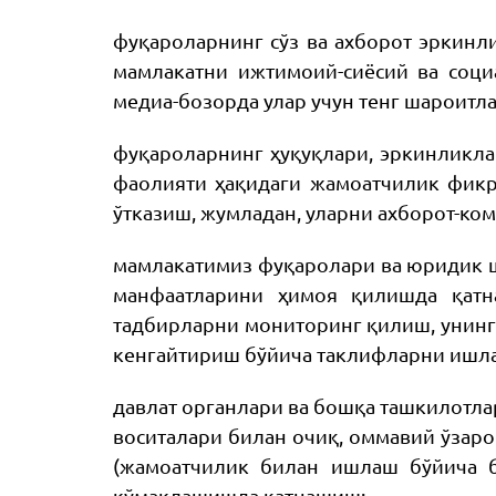
фуқароларнинг сўз ва ахборот эркинл
мамлакатни ижтимоий-сиёсий ва соц
медиа-бозорда улар учун тенг шароитл
фуқароларнинг ҳуқуқлари, эркинликла
фаолияти ҳақидаги жамоатчилик фикр
ўтказиш, жумладан, уларни ахборот-ко
мамлакатимиз фуқаролари ва юридик ш
манфаатларини ҳимоя қилишда қатн
тадбирларни мониторинг қилиш, унинг
кенгайтириш бўйича таклифларни ишл
давлат органлари ва бошқа ташкилотла
воситалари билан очиқ, оммавий ўзар
(жамоатчилик билан ишлаш бўйича 