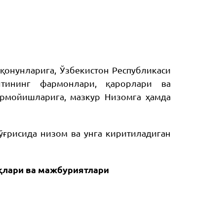
қонунларига, Ўзбекистон Республикаси
нтининг фармонлари, қарорлари ва
рмойишларига, мазкур Низомга ҳамда
ўғрисида низом ва унга киритиладиган
уқлари ва мажбуриятлари