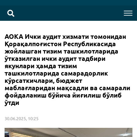
АОКА Ички аудит хизмати томонидан
Қорақалпоғистон Республикасида
жойлашган тизим ташкилотларида
ўтказилган ички аудит тадбири
якунлари ҳамда тизим
ташкилотларида самарадорлик
кўрсаткичлари, бюджет
маблағларидан мақсадли ва самарали
фойдаланиш бўйича йиғилиш бўлиб
ўтди
30.06.2025, 10:25