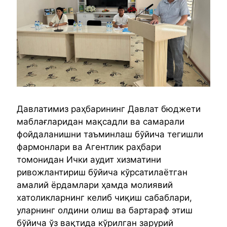
Давлатимиз раҳбарининг Давлат бюджети
маблағларидан мақсадли ва самарали
фойдаланишни таъминлаш бўйича тегишли
фармонлари ва Агентлик раҳбари
томонидан Ички аудит хизматини
ривожлантириш бўйича кўрсатилаётган
амалий ёрдамлари ҳамда молиявий
хатоликларнинг келиб чиқиш сабаблари,
уларнинг олдини олиш ва бартараф этиш
бўйича ўз вақтида кўрилган зарурий