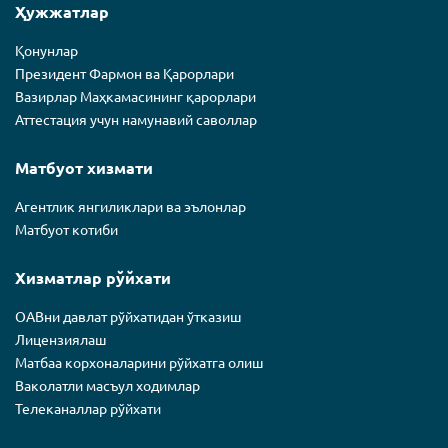
Ҳужжатлар
Қонунлар
Президент Фармон ва Қарорлари
Вазирлар Маҳкамасининг қарорлари
Аттестация учун намунавий саволлар
Матбуот хизмати
Агентлик янгиликлари ва эълонлар
Матбуот котиби
Хизматлар рўйхати
ОАВни давлат рўйхатидан ўтказиш
Лицензиялаш
Матбаа корхоналарини рўйхатга олиш
Ваколатли масъул ходимлар
Телеканаллар рўйхати