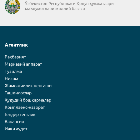
Ўзбекистон Республикаси Қонун ҳужжатлари
маълумотлари миллий базаси
Агентлик
Раҳбарият
Марказий аппарат
Тузилма
Низом
Жамоатчилик кенгаши
Ташкилотлар
Ҳудудий бошқармалар
Комплаенс-назорат
Гендер тенглик
Вакансия
Ички аудит