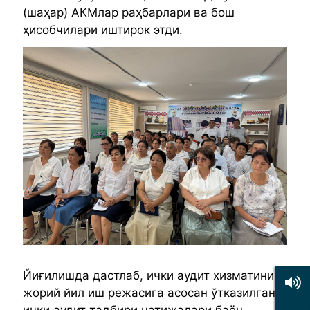
(шаҳар) АКМлар раҳбарлари ва бош
ҳисобчилари иштирок этди.
Йиғилишда дастлаб, ички аудит хизматининг
жорий йил иш режасига асосан ўтказилган