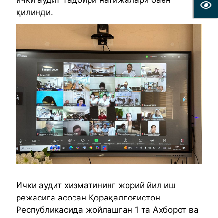
ички аудит тадбири натижалари баён
қилинди.
Ички аудит хизматининг жорий йил иш
режасига асосан Қорақалпоғистон
Республикасида жойлашган 1 та Ахборот ва