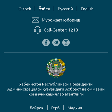
O'zbek
Ўзбек
Русский
English
Мурожаат юбориш
Call-Center: 1213
Ўзбекистон Республикаси Президенти
Администрацияси ҳузуридаги Ахборот ва оммавий
коммуникациялар агентлиги
Байрок
Герб
Mадхия