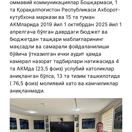
оммавий коммуникациялар Бошқармаси, 1
та Қорақалпоғистон Республикаси Ахборот-
кутубхона маркази ва 15 та туман
АКМларида 2019 йил 1 октябрдан 2025 йил 1
апрелгача бўлган даврдаги бюджет ва
бюджетдан ташқари маблағларининг
мақсадли ва самарали фойдаланилиши
бўйича ўтказилган ички аудит ҳамда
камерал назорат тадбирлари натижасида 4
та АКМда (23,5 фоиз) услубий хатоликлар
аниқланган бўлса, 13 та тизим ташкилотида
( 76,5 фоиз) молиявий хато ва камчиликлар
аниқланмади.