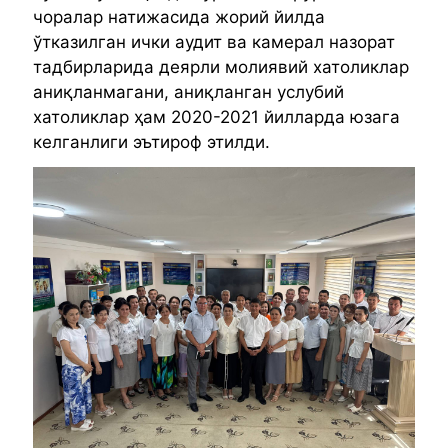
чоралар натижасида жорий йилда
ўтказилган ички аудит ва камерал назорат
тадбирларида деярли молиявий хатоликлар
аниқланмагани, аниқланган услубий
хатоликлар ҳам 2020-2021 йилларда юзага
келганлиги эътироф этилди.