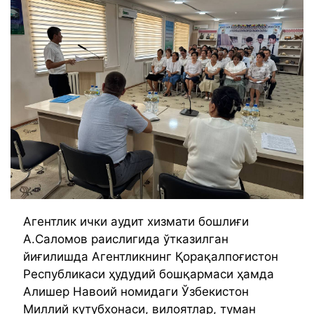
Агентлик ички аудит хизмати бошлиғи
А.Саломов раислигида ўтказилган
йиғилишда Агентликнинг Қорақалпоғистон
Республикаси ҳудудий бошқармаси ҳамда
Алишер Навоий номидаги Ўзбекистон
Миллий кутубхонаси, вилоятлар, туман