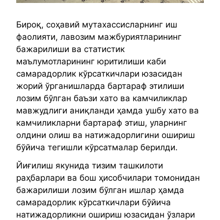
Бироқ, соҳавий мутахассисларнинг иш
фаолияти, лавозим мажбуриятларининг
бажарилиши ва статистик
маълумотларининг юритилиши каби
самарадорлик кўрсаткичлари юзасидан
жорий ўрганишларда бартараф этилиши
лозим бўлган баъзи хато ва камчиликлар
мавжудлиги аниқланди ҳамда ушбу хато ва
камчиликларни бартараф этиш, уларнинг
олдини олиш ва натижадорлигини ошириш
бўйича тегишли кўрсатмалар берилди.
Йиғилиш якунида тизим ташкилоти
раҳбарлари ва бош ҳисобчилари томонидан
бажарилиши лозим бўлган ишлар ҳамда
самарадорлик кўрсаткичлари бўйича
натижадорликни ошириш юзасидан ўзлари